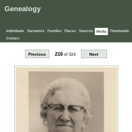
Genealogy
Individuals
Surnames
Families
Places
Sources
Thumbnails
Media
Contact
216
Previous
of
324
Next