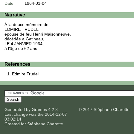
Date
1964-01-04
Narrative
À la douce mémoire de
EDMIRE TRUDEL
épouse de feu Henri Maisonneuve,
décédée à Gatineau,
LE 4 JANVIER 1964,
à l'âge de 62 ans
References
Edmire Trudel
Generated by
Gramps
4.2.3
© 2017 Stéphane Charette
Last change was the 2014-12-07
03:02:14
Created for
Stéphane Charette