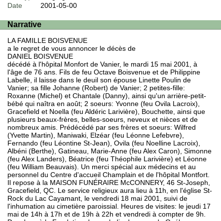
Date
2001-05-00
Narrative
LA FAMILLE BOISVENUE
a le regret de vous annoncer le décès de
DANIEL BOISVENUE
décédé à l'hôpital Monfort de Vanier, le mardi 15 mai 2001, à
l'âge de 76 ans. Fils de feu Octave Boisvenue et de Philippine
Labelle, il laisse dans le deuil son épouse Linette Poulin de
Vanier; sa fille Johanne (Robert) de Vanier; 2 petites-fille:
Roxanne (Michel) et Chantale (Danny), ainsi qu'un arrière-petit-
bébé qui naîtra en août; 2 soeurs: Yvonne (feu Ovila Lacroix),
Gracefield et Noella (feu Aldéric Larivière), Bouchette, ainsi que
plusieurs beaux-frères, belles-soeurs, neveux et nièces et de
nombreux amis. Prédécédé par ses frères et soeurs: Wilfred
(Yvette Martin), Maniwaki, Elzéar (feu Léonne Lefebvre),
Fernando (feu Léontine St-Jean), Ovila (feu Noelline Lacroix),
Albéni (Berthe), Gatineau, Marie-Anne (feu Alex Caron), Simonne
(feu Alex Landers), Béatrice (feu Théophile Larivière) et Léonne
(feu William Beauvais). Un merci spécial aux médecins et au
personnel du Centre d'accueil Champlain et de l'hôpital Montfort.
Il repose à la MAISON FUNÉRAIRE McCONNERY, 46 St-Joseph,
Gracefield, QC. Le service religieux aura lieu à 11h, en l'église St-
Rock du Lac Cayamant, le vendredi 18 mai 2001, suivi de
l'inhumation au cimetière paroissial. Heures de visites: le jeudi 17
mai de 14h à 17h et de 19h à 22h et vendredi à compter de 9h.