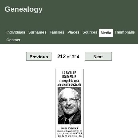
Genealogy
Individuals
Surnames
Families
Places
Sources
Thumbnails
Media
Contact
212
Previous
of
324
Next